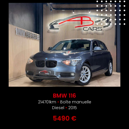
BMW 116
214701km
•
Boîte manuelle
Diesel
•
2015
5490 €