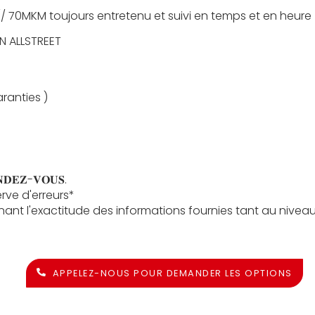
 // 70MKM toujours entretenu et suivi en temps et en heure
N ALLSTREET
aranties )
𝐑𝐄𝐍𝐃𝐄𝐙-𝐕𝐎𝐔𝐒.
rve d'erreurs*
nant l'exactitude des informations fournies tant au nivea
APPELEZ-NOUS POUR DEMANDER LES OPTIONS