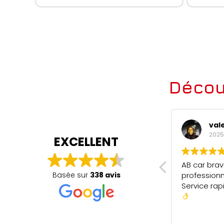
Décou
valery maderi
Γεωρ
2025-04-27
2025
EXCELLENT
AB car bravo pour votre
le meilleur
professionnalisme.
Basée sur
338 avis
Liège et les
Service rapide et de qualité. 5/5
bonnes voi