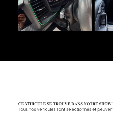
𝐂𝐄 𝐕É𝐇𝐈𝐂𝐔𝐋𝐄 𝐒𝐄 𝐓𝐑𝐎𝐔𝐕𝐄 𝐃𝐀𝐍𝐒 𝐍𝐎𝐓𝐑𝐄 𝐒𝐇𝐎𝐖 𝐑𝐎𝐎
Tous nos véhicules sont sélectionnés et peuvent