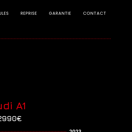
ULES
REPRISE
GARANTIE
CONTACT
di A1
2990€
2023