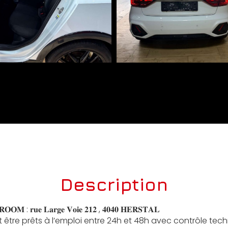
Description
 : 𝐫𝐮𝐞 𝐋𝐚𝐫𝐠𝐞 𝐕𝐨𝐢𝐞 𝟐𝟏𝟐 , 𝟒𝟎𝟒𝟎 𝐇𝐄𝐑𝐒𝐓𝐀𝐋
 être prêts à l’emploi entre 24h et 48h avec contrôle tec