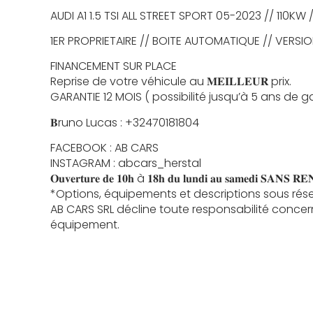
AUDI A1 1.5 TSI ALL STREET SPORT 05-2023 // 110KW
1ER PROPRIETAIRE // BOITE AUTOMATIQUE // VERSIO
FINANCEMENT SUR PLACE
Reprise de votre véhicule au 𝐌𝐄𝐈𝐋𝐋𝐄𝐔𝐑 prix.
GARANTIE 12 MOIS ( possibilité jusqu’à 5 ans de g
𝐁runo Lucas : +32470181804
FACEBOOK : AB CARS
INSTAGRAM : abcars_herstal
𝐎𝐮𝐯𝐞𝐫𝐭𝐮𝐫𝐞 𝐝𝐞 𝟏𝟎𝐡 à 𝟏𝟖𝐡 𝐝𝐮 𝐥𝐮𝐧𝐝𝐢 𝐚𝐮 𝐬𝐚𝐦𝐞𝐝𝐢 𝐒𝐀𝐍𝐒 
*Options, équipements et descriptions sous rése
AB CARS SRL décline toute responsabilité concer
équipement.