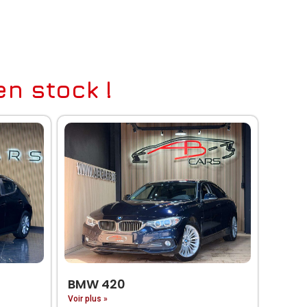
n stock !
BMW 420
Voir plus »