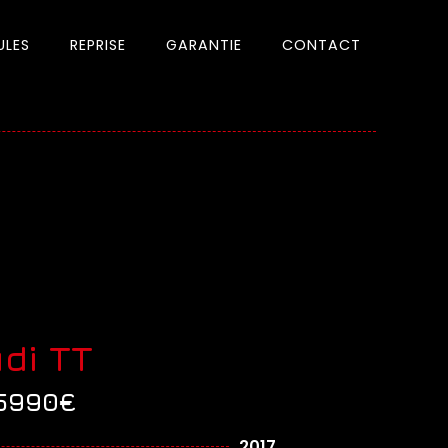
ULES
REPRISE
GARANTIE
CONTACT
di TT
5990€
2017