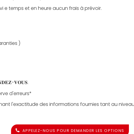
vi e temps et en heure aucun frais à prévoir.
aranties )
𝐑𝐄𝐍𝐃𝐄𝐙-𝐕𝐎𝐔𝐒.
rve d'erreurs*
nant l'exactitude des informations fournies tant au nivea
APPELEZ-NOUS POUR DEMANDER LES OPTIONS