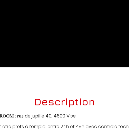
Description
𝐎𝐎𝐌 : 𝐫𝐮𝐞
de jupille 40, 4600 Vise
 être prêts à l’emploi entre 24h et 48h avec contrôle tec