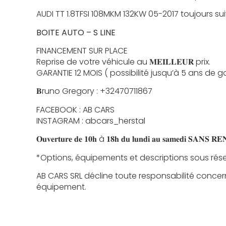
AUDI TT 1.8TFSI 108MKM 132KW 05-2017 toujours sui
BOITE AUTO – S LINE
FINANCEMENT SUR PLACE
Reprise de votre véhicule au 𝐌𝐄𝐈𝐋𝐋𝐄𝐔𝐑 prix.
GARANTIE 12 MOIS ( possibilité jusqu’à 5 ans de g
𝐁runo Gregory : +32470711867
FACEBOOK : AB CARS
INSTAGRAM : abcars_herstal
𝐎𝐮𝐯𝐞𝐫𝐭𝐮𝐫𝐞 𝐝𝐞 𝟏𝟎𝐡 à 𝟏𝟖𝐡 𝐝𝐮 𝐥𝐮𝐧𝐝𝐢 𝐚𝐮 𝐬𝐚𝐦𝐞𝐝𝐢 𝐒𝐀𝐍𝐒 
*Options, équipements et descriptions sous rése
AB CARS SRL décline toute responsabilité concer
équipement.