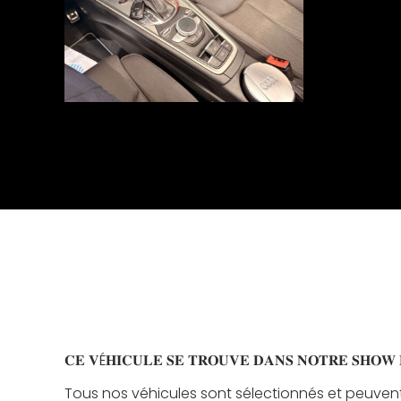
𝐂𝐄 𝐕É𝐇𝐈𝐂𝐔𝐋𝐄 𝐒𝐄 𝐓𝐑𝐎𝐔𝐕𝐄 𝐃𝐀𝐍𝐒 𝐍𝐎𝐓𝐑𝐄 𝐒𝐇𝐎𝐖 
Tous nos véhicules sont sélectionnés et peuvent