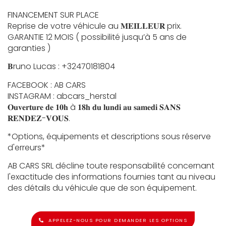
FINANCEMENT SUR PLACE
Reprise de votre véhicule au 𝐌𝐄𝐈𝐋𝐋𝐄𝐔𝐑 prix.
GARANTIE 12 MOIS ( possibilité jusqu’à 5 ans de
garanties )
𝐁runo Lucas : +32470181804
FACEBOOK : AB CARS
INSTAGRAM : abcars_herstal
𝐎𝐮𝐯𝐞𝐫𝐭𝐮𝐫𝐞 𝐝𝐞 𝟏𝟎𝐡 à 𝟏𝟖𝐡 𝐝𝐮 𝐥𝐮𝐧𝐝𝐢 𝐚𝐮 𝐬𝐚𝐦𝐞𝐝𝐢 𝐒𝐀𝐍𝐒
𝐑𝐄𝐍𝐃𝐄𝐙-𝐕𝐎𝐔𝐒.
*Options, équipements et descriptions sous réserve
d'erreurs*
AB CARS SRL décline toute responsabilité concernant
l'exactitude des informations fournies tant au niveau
des détails du véhicule que de son équipement.
APPELEZ-NOUS POUR DEMANDER LES OPTIONS