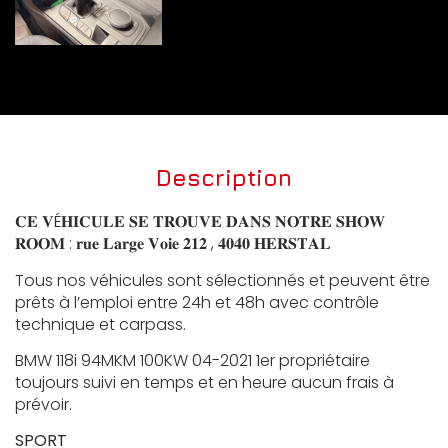
Description
𝐂𝐄 𝐕É𝐇𝐈𝐂𝐔𝐋𝐄 𝐒𝐄 𝐓𝐑𝐎𝐔𝐕𝐄 𝐃𝐀𝐍𝐒 𝐍𝐎𝐓𝐑𝐄 𝐒𝐇𝐎𝐖
𝐑𝐎𝐎𝐌 : 𝐫𝐮𝐞 𝐋𝐚𝐫𝐠𝐞 𝐕𝐨𝐢𝐞 𝟐𝟏𝟐 , 𝟒𝟎𝟒𝟎 𝐇𝐄𝐑𝐒𝐓𝐀𝐋
Tous nos véhicules sont sélectionnés et peuvent être
prêts à l’emploi entre 24h et 48h avec contrôle
technique et carpass.
BMW 118i 94MKM 100KW 04-2021 1er propriétaire
toujours suivi en temps et en heure aucun frais à
prévoir.
SPORT