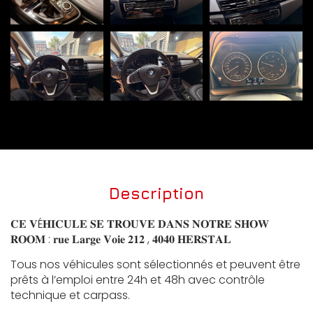
Description
𝐂𝐄 𝐕É𝐇𝐈𝐂𝐔𝐋𝐄 𝐒𝐄 𝐓𝐑𝐎𝐔𝐕𝐄 𝐃𝐀𝐍𝐒 𝐍𝐎𝐓𝐑𝐄 𝐒𝐇𝐎𝐖
𝐑𝐎𝐎𝐌 : 𝐫𝐮𝐞 𝐋𝐚𝐫𝐠𝐞 𝐕𝐨𝐢𝐞 𝟐𝟏𝟐 , 𝟒𝟎𝟒𝟎 𝐇𝐄𝐑𝐒𝐓𝐀𝐋
Tous nos véhicules sont sélectionnés et peuvent être
prêts à l’emploi entre 24h et 48h avec contrôle
technique et carpass.