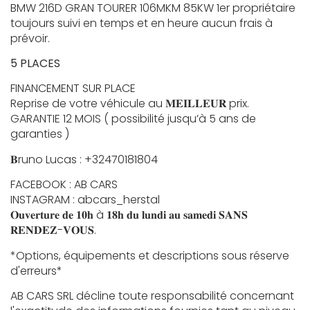
BMW 216D GRAN TOURER 106MKM 85KW 1er propriétaire
toujours suivi en temps et en heure aucun frais à
prévoir.
5 PLACES
FINANCEMENT SUR PLACE
Reprise de votre véhicule au 𝐌𝐄𝐈𝐋𝐋𝐄𝐔𝐑 prix.
GARANTIE 12 MOIS ( possibilité jusqu’à 5 ans de
garanties )
𝐁runo Lucas : +32470181804
FACEBOOK : AB CARS
INSTAGRAM : abcars_herstal
𝐎𝐮𝐯𝐞𝐫𝐭𝐮𝐫𝐞 𝐝𝐞 𝟏𝟎𝐡 à 𝟏𝟖𝐡 𝐝𝐮 𝐥𝐮𝐧𝐝𝐢 𝐚𝐮 𝐬𝐚𝐦𝐞𝐝𝐢 𝐒𝐀𝐍𝐒
𝐑𝐄𝐍𝐃𝐄𝐙-𝐕𝐎𝐔𝐒.
*Options, équipements et descriptions sous réserve
d'erreurs*
AB CARS SRL décline toute responsabilité concernant