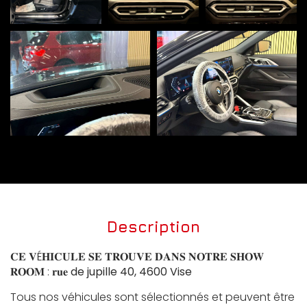
Description
𝐂𝐄 𝐕É𝐇𝐈𝐂𝐔𝐋𝐄 𝐒𝐄 𝐓𝐑𝐎𝐔𝐕𝐄 𝐃𝐀𝐍𝐒 𝐍𝐎𝐓𝐑𝐄 𝐒𝐇𝐎𝐖
𝐑𝐎𝐎𝐌 : 𝐫𝐮𝐞
de jupille 40, 4600 Vise
Tous nos véhicules sont sélectionnés et peuvent être