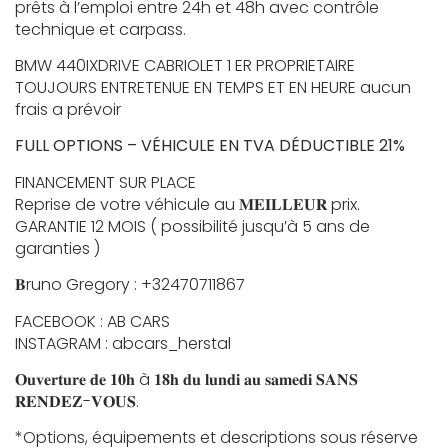
prêts à l’emploi entre 24h et 48h avec contrôle
technique et carpass.
BMW 440IXDRIVE CABRIOLET 1 ER PROPRIETAIRE
TOUJOURS ENTRETENUE EN TEMPS ET EN HEURE aucun
frais a prévoir
FULL OPTIONS – VÉHICULE EN TVA DÉDUCTIBLE 21%
FINANCEMENT SUR PLACE
Reprise de votre véhicule au 𝐌𝐄𝐈𝐋𝐋𝐄𝐔𝐑 prix.
GARANTIE 12 MOIS ( possibilité jusqu’à 5 ans de
garanties )
𝐁runo Gregory : +32470711867
FACEBOOK : AB CARS
INSTAGRAM : abcars_herstal
𝐎𝐮𝐯𝐞𝐫𝐭𝐮𝐫𝐞 𝐝𝐞 𝟏𝟎𝐡 à 𝟏𝟖𝐡 𝐝𝐮 𝐥𝐮𝐧𝐝𝐢 𝐚𝐮 𝐬𝐚𝐦𝐞𝐝𝐢 𝐒𝐀𝐍𝐒
𝐑𝐄𝐍𝐃𝐄𝐙-𝐕𝐎𝐔𝐒.
*Options, équipements et descriptions sous réserve