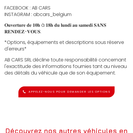
FACEBOOK : AB CARS
INSTAGRAM : abcars_belgium
𝐎𝐮𝐯𝐞𝐫𝐭𝐮𝐫𝐞 𝐝𝐞 𝟏𝟎𝐡 à 𝟏𝟖𝐡 𝐝𝐮 𝐥𝐮𝐧𝐝𝐢 𝐚𝐮 𝐬𝐚𝐦𝐞𝐝𝐢 𝐒𝐀𝐍𝐒
𝐑𝐄𝐍𝐃𝐄𝐙-𝐕𝐎𝐔𝐒.
*Options, équipements et descriptions sous réserve
d'erreurs*
AB CARS SRL décline toute responsabilité concernant
l'exactitude des informations fournies tant au niveau
des détails du véhicule que de son équipement.
APPELEZ-NOUS POUR DEMANDER LES OPTIONS
Découvrez nos autres véhicules en