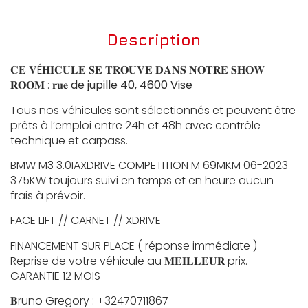
Description
𝐂𝐄 𝐕É𝐇𝐈𝐂𝐔𝐋𝐄 𝐒𝐄 𝐓𝐑𝐎𝐔𝐕𝐄 𝐃𝐀𝐍𝐒 𝐍𝐎𝐓𝐑𝐄 𝐒𝐇𝐎𝐖
𝐑𝐎𝐎𝐌 : 𝐫𝐮𝐞
de jupille 40, 4600 Vise
Tous nos véhicules sont sélectionnés et peuvent être
prêts à l’emploi entre 24h et 48h avec contrôle
technique et carpass.
BMW M3 3.0IAXDRIVE COMPETITION M 69MKM 06-2023
375KW toujours suivi en temps et en heure aucun
frais à prévoir.
FACE LIFT // CARNET // XDRIVE
FINANCEMENT SUR PLACE ( réponse immédiate )
Reprise de votre véhicule au 𝐌𝐄𝐈𝐋𝐋𝐄𝐔𝐑 prix.
GARANTIE 12 MOIS
𝐁runo Gregory : +32470711867