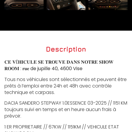
Description
𝐂𝐄 𝐕É𝐇𝐈𝐂𝐔𝐋𝐄 𝐒𝐄 𝐓𝐑𝐎𝐔𝐕𝐄 𝐃𝐀𝐍𝐒 𝐍𝐎𝐓𝐑𝐄 𝐒𝐇𝐎𝐖
𝐑𝐎𝐎𝐌 : 𝐫𝐮𝐞
de jupille 40, 4600 Vise
Tous nos véhicules sont sélectionnés et peuvent être
prêts à l’emploi entre 24h et 48h avec contrôle
technique et carpass.
DACIA SANDERO STEPWAY 1.0ESSENCE 03-2025 // 1151 KM
toujours suivi en temps et en heure aucun frais à
prévoir.
1 ER PROPRIETAIRE // 67KW // 1151KM // VEHICULE ETAT