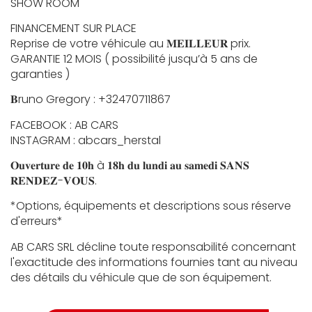
SHOW ROOM
FINANCEMENT SUR PLACE
Reprise de votre véhicule au 𝐌𝐄𝐈𝐋𝐋𝐄𝐔𝐑 prix.
GARANTIE 12 MOIS ( possibilité jusqu’à 5 ans de
garanties )
𝐁runo Gregory : +32470711867
FACEBOOK : AB CARS
INSTAGRAM : abcars_herstal
𝐎𝐮𝐯𝐞𝐫𝐭𝐮𝐫𝐞 𝐝𝐞 𝟏𝟎𝐡 à 𝟏𝟖𝐡 𝐝𝐮 𝐥𝐮𝐧𝐝𝐢 𝐚𝐮 𝐬𝐚𝐦𝐞𝐝𝐢 𝐒𝐀𝐍𝐒
𝐑𝐄𝐍𝐃𝐄𝐙-𝐕𝐎𝐔𝐒.
*Options, équipements et descriptions sous réserve
d'erreurs*
AB CARS SRL décline toute responsabilité concernant
l'exactitude des informations fournies tant au niveau
des détails du véhicule que de son équipement.