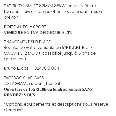
FIAT 500X 1.6MJET 82MKM 88KW 1er propriétaire
toujours suivi en temps et en heure aucun frais à
prévoir.
BOITE AUTO – SPORT
VEHICULE EN TVA DEDUCTIBLE 21%
FINANCEMENT SUR PLACE
Reprise de votre véhicule au 𝐌𝐄𝐈𝐋𝐋𝐄𝐔𝐑 prix.
GARANTIE 12 MOIS ( possibilité jusqu’à 5 ans de
garanties )
𝐁runo Lucas : +32470181804
FACEBOOK : AB CARS
INSTAGRAM : abcars_herstal
𝐎𝐮𝐯𝐞𝐫𝐭𝐮𝐫𝐞 𝐝𝐞 𝟏𝟎𝐡 à 𝟏𝟖𝐡 𝐝𝐮 𝐥𝐮𝐧𝐝𝐢 𝐚𝐮 𝐬𝐚𝐦𝐞𝐝𝐢 𝐒𝐀𝐍𝐒
𝐑𝐄𝐍𝐃𝐄𝐙-𝐕𝐎𝐔𝐒.
*Options, équipements et descriptions sous réserve
d'erreurs*