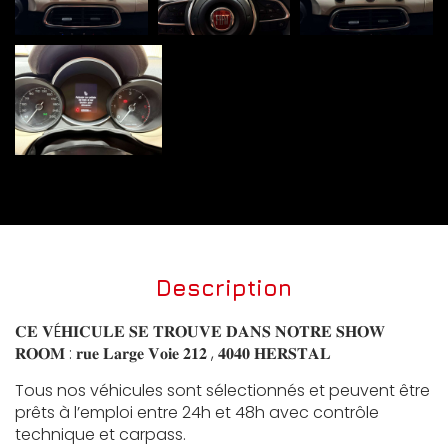
Description
𝐂𝐄 𝐕É𝐇𝐈𝐂𝐔𝐋𝐄 𝐒𝐄 𝐓𝐑𝐎𝐔𝐕𝐄 𝐃𝐀𝐍𝐒 𝐍𝐎𝐓𝐑𝐄 𝐒𝐇𝐎𝐖
𝐑𝐎𝐎𝐌 : 𝐫𝐮𝐞 𝐋𝐚𝐫𝐠𝐞 𝐕𝐨𝐢𝐞 𝟐𝟏𝟐 , 𝟒𝟎𝟒𝟎 𝐇𝐄𝐑𝐒𝐓𝐀𝐋
Tous nos véhicules sont sélectionnés et peuvent être
prêts à l’emploi entre 24h et 48h avec contrôle
technique et carpass.