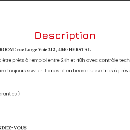
Description
 : 𝐫𝐮𝐞 𝐋𝐚𝐫𝐠𝐞 𝐕𝐨𝐢𝐞 𝟐𝟏𝟐 , 𝟒𝟎𝟒𝟎 𝐇𝐄𝐑𝐒𝐓𝐀𝐋
 être prêts à l’emploi entre 24h et 48h avec contrôle tec
ire toujours suivi en temps et en heure aucun frais à prévo
aranties )
𝐑𝐄𝐍𝐃𝐄𝐙-𝐕𝐎𝐔𝐒.