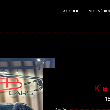
ACCUEIL
NOS VÉHIC
Kia
1
Année