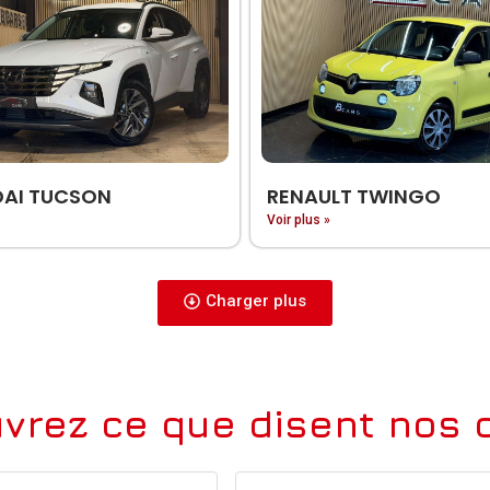
AI TUCSON
RENAULT TWINGO
Voir plus »
Charger plus
vrez ce que disent nos c