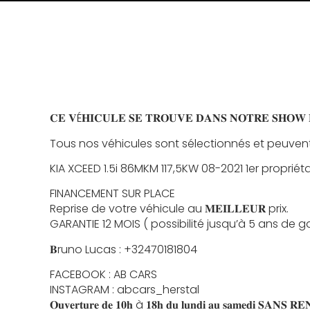
𝐂𝐄 𝐕É𝐇𝐈𝐂𝐔𝐋𝐄 𝐒𝐄 𝐓𝐑𝐎𝐔𝐕𝐄 𝐃𝐀𝐍𝐒 𝐍𝐎𝐓𝐑𝐄 𝐒𝐇𝐎𝐖 𝐑𝐎𝐎
Tous nos véhicules sont sélectionnés et peuvent
KIA XCEED 1.5i 86MKM 117,5KW 08-2021 1er propriéta
FINANCEMENT SUR PLACE
Reprise de votre véhicule au 𝐌𝐄𝐈𝐋𝐋𝐄𝐔𝐑 prix.
GARANTIE 12 MOIS ( possibilité jusqu’à 5 ans de g
𝐁runo Lucas : +32470181804
FACEBOOK : AB CARS
INSTAGRAM : abcars_herstal
𝐎𝐮𝐯𝐞𝐫𝐭𝐮𝐫𝐞 𝐝𝐞 𝟏𝟎𝐡 à 𝟏𝟖𝐡 𝐝𝐮 𝐥𝐮𝐧𝐝𝐢 𝐚𝐮 𝐬𝐚𝐦𝐞𝐝𝐢 𝐒𝐀𝐍𝐒 