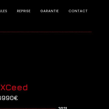
ULES
REPRISE
GARANTIE
CONTACT
 XCeed
6990€
2021