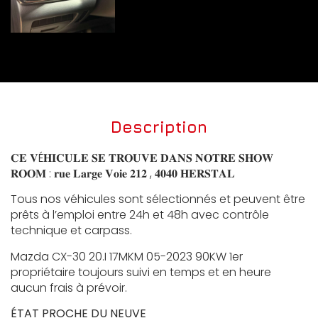
Description
𝐂𝐄 𝐕É𝐇𝐈𝐂𝐔𝐋𝐄 𝐒𝐄 𝐓𝐑𝐎𝐔𝐕𝐄 𝐃𝐀𝐍𝐒 𝐍𝐎𝐓𝐑𝐄 𝐒𝐇𝐎𝐖
𝐑𝐎𝐎𝐌 : 𝐫𝐮𝐞 𝐋𝐚𝐫𝐠𝐞 𝐕𝐨𝐢𝐞 𝟐𝟏𝟐 , 𝟒𝟎𝟒𝟎 𝐇𝐄𝐑𝐒𝐓𝐀𝐋
Tous nos véhicules sont sélectionnés et peuvent être
prêts à l’emploi entre 24h et 48h avec contrôle
technique et carpass.
Mazda CX-30 20.I 17MKM 05-2023 90KW 1er
propriétaire toujours suivi en temps et en heure
aucun frais à prévoir.
ÉTAT PROCHE DU NEUVE