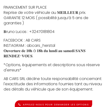
FINANCEMENT SUR PLACE
Reprise de votre véhicule au 𝐌𝐄𝐈𝐋𝐋𝐄𝐔𝐑 prix.
GARANTIE 12 MOIS ( possibilité jusqu’à 5 ans de
garanties )
𝐁runo Lucas : +32470181804
FACEBOOK : AB CARS
INSTAGRAM : abcars_herstal
𝐎𝐮𝐯𝐞𝐫𝐭𝐮𝐫𝐞 𝐝𝐞 𝟏𝟎𝐡 à 𝟏𝟖𝐡 𝐝𝐮 𝐥𝐮𝐧𝐝𝐢 𝐚𝐮 𝐬𝐚𝐦𝐞𝐝𝐢 𝐒𝐀𝐍𝐒
𝐑𝐄𝐍𝐃𝐄𝐙-𝐕𝐎𝐔𝐒.
*Options, équipements et descriptions sous réserve
d'erreurs*
AB CARS SRL décline toute responsabilité concernant
l'exactitude des informations fournies tant au niveau
des détails du véhicule que de son équipement.
APPELEZ-NOUS POUR DEMANDER LES OPTIONS