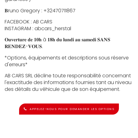
𝐁runo Gregory : +32470711867
FACEBOOK : AB CARS
INSTAGRAM : abcars_herstal
𝐎𝐮𝐯𝐞𝐫𝐭𝐮𝐫𝐞 𝐝𝐞 𝟏𝟎𝐡 à 𝟏𝟖𝐡 𝐝𝐮 𝐥𝐮𝐧𝐝𝐢 𝐚𝐮 𝐬𝐚𝐦𝐞𝐝𝐢 𝐒𝐀𝐍𝐒
𝐑𝐄𝐍𝐃𝐄𝐙-𝐕𝐎𝐔𝐒.
*Options, équipements et descriptions sous réserve
d'erreurs*
AB CARS SRL décline toute responsabilité concernant
l'exactitude des informations fournies tant au niveau
des détails du véhicule que de son équipement.
APPELEZ-NOUS POUR DEMANDER LES OPTIONS