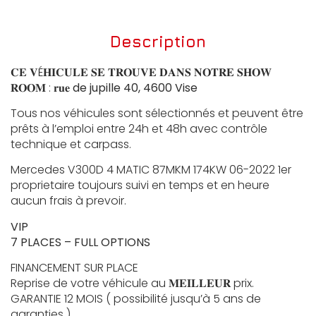
Description
𝐂𝐄 𝐕É𝐇𝐈𝐂𝐔𝐋𝐄 𝐒𝐄 𝐓𝐑𝐎𝐔𝐕𝐄 𝐃𝐀𝐍𝐒 𝐍𝐎𝐓𝐑𝐄 𝐒𝐇𝐎𝐖
𝐑𝐎𝐎𝐌 : 𝐫𝐮𝐞
de jupille 40, 4600 Vise
Tous nos véhicules sont sélectionnés et peuvent être
prêts à l’emploi entre 24h et 48h avec contrôle
technique et carpass.
Mercedes V300D 4 MATIC 87MKM 174KW 06-2022 1er
proprietaire toujours suivi en temps et en heure
aucun frais à prevoir.
VIP
7 PLACES – FULL OPTIONS
FINANCEMENT SUR PLACE
Reprise de votre véhicule au 𝐌𝐄𝐈𝐋𝐋𝐄𝐔𝐑 prix.
GARANTIE 12 MOIS ( possibilité jusqu’à 5 ans de
garanties )