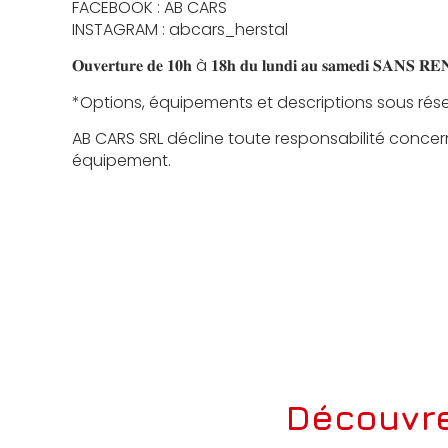
FACEBOOK : AB CARS
INSTAGRAM : abcars_herstal
𝐎𝐮𝐯𝐞𝐫𝐭𝐮𝐫𝐞 𝐝𝐞 𝟏𝟎𝐡 à 𝟏𝟖𝐡 𝐝𝐮 𝐥𝐮𝐧𝐝𝐢 𝐚𝐮 𝐬𝐚𝐦𝐞𝐝𝐢 𝐒𝐀𝐍𝐒 
*Options, équipements et descriptions sous rése
AB CARS SRL décline toute responsabilité concer
équipement.
Découvre