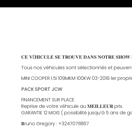
𝐂𝐄 𝐕É𝐇𝐈𝐂𝐔𝐋𝐄 𝐒𝐄 𝐓𝐑𝐎𝐔𝐕𝐄 𝐃𝐀𝐍𝐒 𝐍𝐎𝐓𝐑𝐄 𝐒𝐇𝐎𝐖 
Tous nos véhicules sont sélectionnés et peuvent
MINI COOPER 1.5i 109MKM 100KW 03-2019 1er proprié
PACK SPORT JCW
FINANCEMENT SUR PLACE
Reprise de votre véhicule au 𝐌𝐄𝐈𝐋𝐋𝐄𝐔𝐑 prix.
GARANTIE 12 MOIS ( possibilité jusqu’à 5 ans de g
𝐁runo Gregory : +32470711867