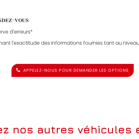
𝐑𝐄𝐍𝐃𝐄𝐙-𝐕𝐎𝐔𝐒.
rve d'erreurs*
nant l'exactitude des informations fournies tant au nivea
APPELEZ-NOUS POUR DEMANDER LES OPTIONS
z nos autres véhicules e