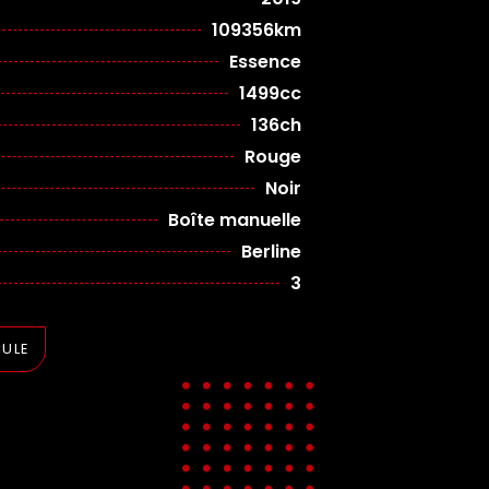
109356km
Essence
1499cc
136ch
Rouge
Noir
Boîte manuelle
Berline
3
CULE