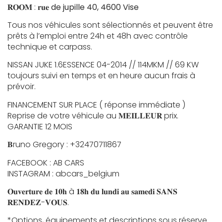
𝐑𝐎𝐎𝐌 : 𝐫𝐮𝐞
de jupille 40, 4600 Vise
Tous nos véhicules sont sélectionnés et peuvent être
prêts à l’emploi entre 24h et 48h avec contrôle
technique et carpass.
NISSAN JUKE 1.6ESSENCE 04-2014 // 114MKM // 69 KW
toujours suivi en temps et en heure aucun frais à
prévoir.
FINANCEMENT SUR PLACE ( réponse immédiate )
Reprise de votre véhicule au 𝐌𝐄𝐈𝐋𝐋𝐄𝐔𝐑 prix.
GARANTIE 12 MOIS
𝐁runo Gregory : +32470711867
FACEBOOK : AB CARS
INSTAGRAM : abcars_belgium
𝐎𝐮𝐯𝐞𝐫𝐭𝐮𝐫𝐞 𝐝𝐞 𝟏𝟎𝐡 à 𝟏𝟖𝐡 𝐝𝐮 𝐥𝐮𝐧𝐝𝐢 𝐚𝐮 𝐬𝐚𝐦𝐞𝐝𝐢 𝐒𝐀𝐍𝐒
𝐑𝐄𝐍𝐃𝐄𝐙-𝐕𝐎𝐔𝐒.
*Options, équipements et descriptions sous réserve