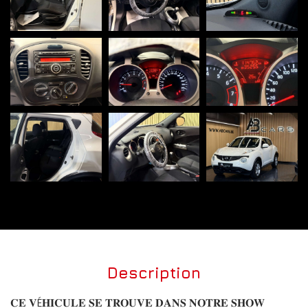
Description
𝐂𝐄 𝐕É𝐇𝐈𝐂𝐔𝐋𝐄 𝐒𝐄 𝐓𝐑𝐎𝐔𝐕𝐄 𝐃𝐀𝐍𝐒 𝐍𝐎𝐓𝐑𝐄 𝐒𝐇𝐎𝐖