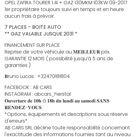
OPEL ZAFIRA TOURER 1.4i + GAZ 130MKM 103KW 09-2017
1er propriétaire toujours suivi en temps et en heure
aucun frais à prévoir.
7 PLACES – BOITE AUTO
** GAZ VALABLE JUSQUE 2031 *
FINANCEMENT SUR PLACE
Reprise de votre véhicule au 𝐌𝐄𝐈𝐋𝐋𝐄𝐔𝐑 prix.
GARANTIE 12 MOIS ( possibilité jusqu’à 5 ans de
garanties )
𝐁runo Lucas : +32470181804
FACEBOOK : AB CARS
INSTAGRAM : abcars_herstal
𝐎𝐮𝐯𝐞𝐫𝐭𝐮𝐫𝐞 𝐝𝐞 𝟏𝟎𝐡 à 𝟏𝟖𝐡 𝐝𝐮 𝐥𝐮𝐧𝐝𝐢 𝐚𝐮 𝐬𝐚𝐦𝐞𝐝𝐢 𝐒𝐀𝐍𝐒
𝐑𝐄𝐍𝐃𝐄𝐙-𝐕𝐎𝐔𝐒.
*Options, équipements et descriptions sous réserve
d'erreurs*
AB CARS SRL décline toute responsabilité concernant
l'exactitude des informations fournies tant au niveau