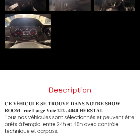
Description
𝐂𝐄 𝐕É𝐇𝐈𝐂𝐔𝐋𝐄 𝐒𝐄 𝐓𝐑𝐎𝐔𝐕𝐄 𝐃𝐀𝐍𝐒 𝐍𝐎𝐓𝐑𝐄 𝐒𝐇𝐎𝐖
𝐑𝐎𝐎𝐌 : 𝐫𝐮𝐞 𝐋𝐚𝐫𝐠𝐞 𝐕𝐨𝐢𝐞 𝟐𝟏𝟐 , 𝟒𝟎𝟒𝟎 𝐇𝐄𝐑𝐒𝐓𝐀𝐋
Tous nos véhicules sont sélectionnés et peuvent être
prêts à l’emploi entre 24h et 48h avec contrôle
technique et carpass.