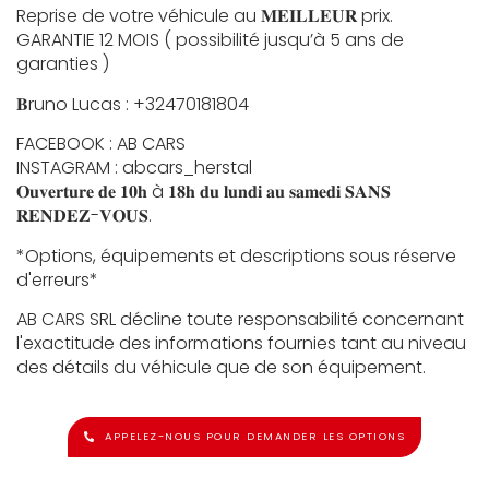
Reprise de votre véhicule au 𝐌𝐄𝐈𝐋𝐋𝐄𝐔𝐑 prix.
GARANTIE 12 MOIS ( possibilité jusqu’à 5 ans de
garanties )
𝐁runo Lucas : +32470181804
FACEBOOK : AB CARS
INSTAGRAM : abcars_herstal
𝐎𝐮𝐯𝐞𝐫𝐭𝐮𝐫𝐞 𝐝𝐞 𝟏𝟎𝐡 à 𝟏𝟖𝐡 𝐝𝐮 𝐥𝐮𝐧𝐝𝐢 𝐚𝐮 𝐬𝐚𝐦𝐞𝐝𝐢 𝐒𝐀𝐍𝐒
𝐑𝐄𝐍𝐃𝐄𝐙-𝐕𝐎𝐔𝐒.
*Options, équipements et descriptions sous réserve
d'erreurs*
AB CARS SRL décline toute responsabilité concernant
l'exactitude des informations fournies tant au niveau
des détails du véhicule que de son équipement.
APPELEZ-NOUS POUR DEMANDER LES OPTIONS