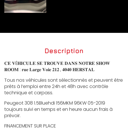
Description
𝐂𝐄 𝐕É𝐇𝐈𝐂𝐔𝐋𝐄 𝐒𝐄 𝐓𝐑𝐎𝐔𝐕𝐄 𝐃𝐀𝐍𝐒 𝐍𝐎𝐓𝐑𝐄 𝐒𝐇𝐎𝐖
𝐑𝐎𝐎𝐌 : 𝐫𝐮𝐞 𝐋𝐚𝐫𝐠𝐞 𝐕𝐨𝐢𝐞 𝟐𝟏𝟐 , 𝟒𝟎𝟒𝟎 𝐇𝐄𝐑𝐒𝐓𝐀𝐋
Tous nos véhicules sont sélectionnés et peuvent être
prêts à l’emploi entre 24h et 48h avec contrôle
technique et carpass.
Peugeot 308 1.5Bluehdi 156MKM 96KW 05-2019
toujours suivi en temps et en heure aucun frais à
prévoir.
FINANCEMENT SUR PLACE