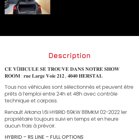
Description
𝐂𝐄 𝐕É𝐇𝐈𝐂𝐔𝐋𝐄 𝐒𝐄 𝐓𝐑𝐎𝐔𝐕𝐄 𝐃𝐀𝐍𝐒 𝐍𝐎𝐓𝐑𝐄 𝐒𝐇𝐎𝐖
𝐑𝐎𝐎𝐌 : 𝐫𝐮𝐞 𝐋𝐚𝐫𝐠𝐞 𝐕𝐨𝐢𝐞 𝟐𝟏𝟐 , 𝟒𝟎𝟒𝟎 𝐇𝐄𝐑𝐒𝐓𝐀𝐋
Tous nos véhicules sont sélectionnés et peuvent être
prêts à l’emploi entre 24h et 48h avec contrôle
technique et carpass.
Renault Arkana 1.6i HYBRID 69KW 88MKM 02-2022 1er
propriétaire toujours suivi en temps et en heure
aucun frais à prévoir.
HYBRID – RS LINE – FULL OPTIONS