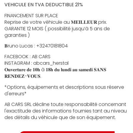
VEHICULE EN TVA DEDUCTIBLE 21%
FINANCEMENT SUR PLACE
Reprise de votre véhicule au 𝐌𝐄𝐈𝐋𝐋𝐄𝐔𝐑 prix.
GARANTIE 12 MOIS ( possibilité jusqu’à 5 ans de
garanties )
𝐁runo Lucas : +32470181804
FACEBOOK : AB CARS
INSTAGRAM : abcars_herstal
𝐎𝐮𝐯𝐞𝐫𝐭𝐮𝐫𝐞 𝐝𝐞 𝟏𝟎𝐡 à 𝟏𝟖𝐡 𝐝𝐮 𝐥𝐮𝐧𝐝𝐢 𝐚𝐮 𝐬𝐚𝐦𝐞𝐝𝐢 𝐒𝐀𝐍𝐒
𝐑𝐄𝐍𝐃𝐄𝐙-𝐕𝐎𝐔𝐒.
*Options, équipements et descriptions sous réserve
d'erreurs*
AB CARS SRL décline toute responsabilité concernant
l'exactitude des informations fournies tant au niveau
des détails du véhicule que de son équipement.