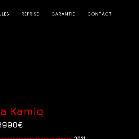
ULES
REPRISE
GARANTIE
CONTACT
a Kamiq
6990€
2021