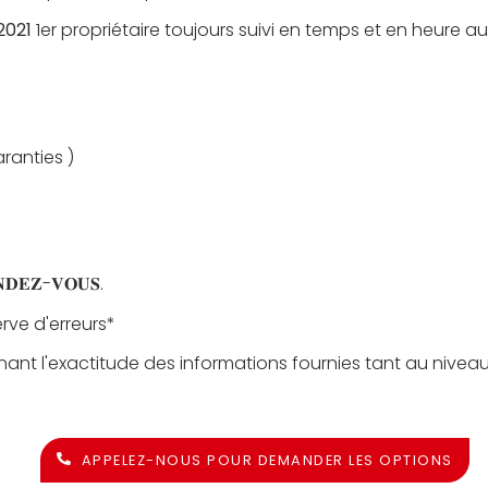
2021
1er propriétaire toujours suivi en temps et en heure au
aranties )
𝐑𝐄𝐍𝐃𝐄𝐙-𝐕𝐎𝐔𝐒.
rve d'erreurs*
nant l'exactitude des informations fournies tant au nivea
APPELEZ-NOUS POUR DEMANDER LES OPTIONS