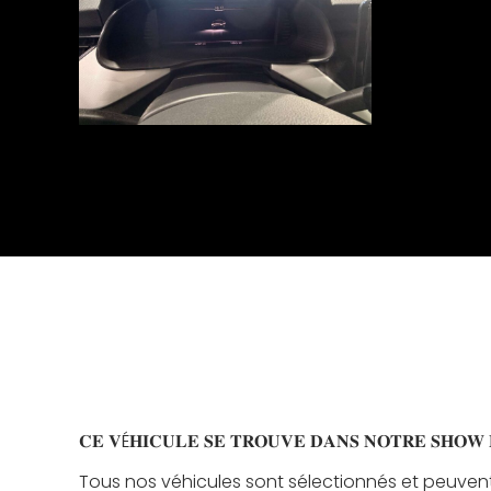
𝐂𝐄 𝐕É𝐇𝐈𝐂𝐔𝐋𝐄 𝐒𝐄 𝐓𝐑𝐎𝐔𝐕𝐄 𝐃𝐀𝐍𝐒 𝐍𝐎𝐓𝐑𝐄 𝐒𝐇𝐎𝐖 𝐑𝐎𝐎
Tous nos véhicules sont sélectionnés et peuvent