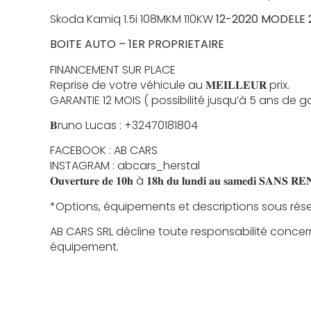
Skoda Kamiq 1.5i 108MKM 110KW
12-2020 MODELE 
BOITE AUTO – 1ER PROPRIETAIRE
FINANCEMENT SUR PLACE
Reprise de votre véhicule au 𝐌𝐄𝐈𝐋𝐋𝐄𝐔𝐑 prix.
GARANTIE 12 MOIS ( possibilité jusqu’à 5 ans de g
𝐁runo Lucas : +32470181804
FACEBOOK : AB CARS
INSTAGRAM : abcars_herstal
𝐎𝐮𝐯𝐞𝐫𝐭𝐮𝐫𝐞 𝐝𝐞 𝟏𝟎𝐡 à 𝟏𝟖𝐡 𝐝𝐮 𝐥𝐮𝐧𝐝𝐢 𝐚𝐮 𝐬𝐚𝐦𝐞𝐝𝐢 𝐒𝐀𝐍𝐒 
*Options, équipements et descriptions sous rése
AB CARS SRL décline toute responsabilité concer
équipement.