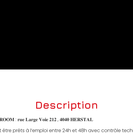
Description
 : 𝐫𝐮𝐞 𝐋𝐚𝐫𝐠𝐞 𝐕𝐨𝐢𝐞 𝟐𝟏𝟐 , 𝟒𝟎𝟒𝟎 𝐇𝐄𝐑𝐒𝐓𝐀𝐋
 être prêts à l’emploi entre 24h et 48h avec contrôle tec