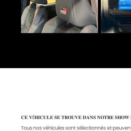
𝐂𝐄 𝐕É𝐇𝐈𝐂𝐔𝐋𝐄 𝐒𝐄 𝐓𝐑𝐎𝐔𝐕𝐄 𝐃𝐀𝐍𝐒 𝐍𝐎𝐓𝐑𝐄 𝐒𝐇𝐎𝐖 
Tous nos véhicules sont sélectionnés et peuvent