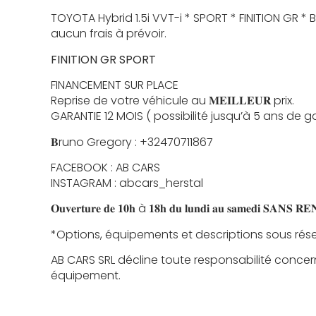
TOYOTA Hybrid 1.5i VVT-i * SPORT * FINITION GR *
aucun frais à prévoir.
FINITION GR SPORT
FINANCEMENT SUR PLACE
Reprise de votre véhicule au 𝐌𝐄𝐈𝐋𝐋𝐄𝐔𝐑 prix.
GARANTIE 12 MOIS ( possibilité jusqu’à 5 ans de g
𝐁runo Gregory : +32470711867
FACEBOOK : AB CARS
INSTAGRAM : abcars_herstal
𝐎𝐮𝐯𝐞𝐫𝐭𝐮𝐫𝐞 𝐝𝐞 𝟏𝟎𝐡 à 𝟏𝟖𝐡 𝐝𝐮 𝐥𝐮𝐧𝐝𝐢 𝐚𝐮 𝐬𝐚𝐦𝐞𝐝𝐢 𝐒𝐀𝐍𝐒 
*Options, équipements et descriptions sous rése
AB CARS SRL décline toute responsabilité concer
équipement.