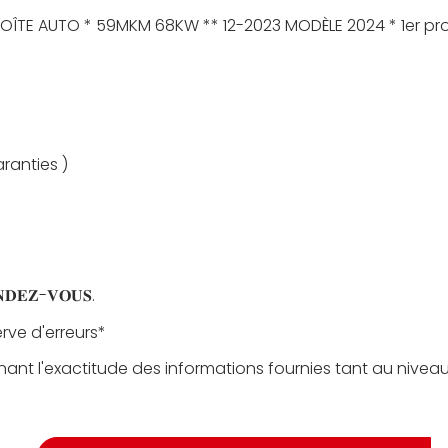
 BOÎTE AUTO * 59MKM 68KW ** 12-2023 MODÈLE 2024 * 1er pro
aranties )
𝐑𝐄𝐍𝐃𝐄𝐙-𝐕𝐎𝐔𝐒.
rve d'erreurs*
nant l'exactitude des informations fournies tant au nivea