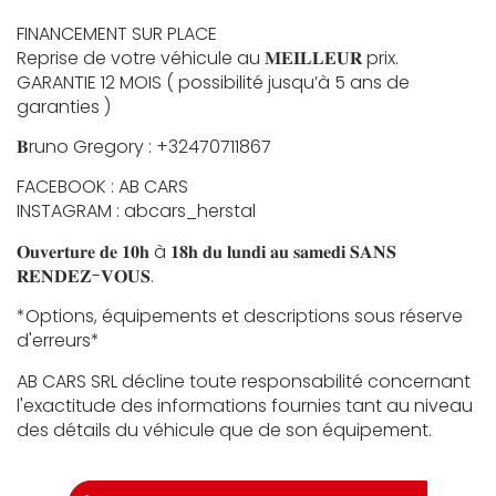
FINANCEMENT SUR PLACE
Reprise de votre véhicule au 𝐌𝐄𝐈𝐋𝐋𝐄𝐔𝐑 prix.
GARANTIE 12 MOIS ( possibilité jusqu’à 5 ans de
garanties )
𝐁runo Gregory : +32470711867
FACEBOOK : AB CARS
INSTAGRAM : abcars_herstal
𝐎𝐮𝐯𝐞𝐫𝐭𝐮𝐫𝐞 𝐝𝐞 𝟏𝟎𝐡 à 𝟏𝟖𝐡 𝐝𝐮 𝐥𝐮𝐧𝐝𝐢 𝐚𝐮 𝐬𝐚𝐦𝐞𝐝𝐢 𝐒𝐀𝐍𝐒
𝐑𝐄𝐍𝐃𝐄𝐙-𝐕𝐎𝐔𝐒.
*Options, équipements et descriptions sous réserve
d'erreurs*
AB CARS SRL décline toute responsabilité concernant
l'exactitude des informations fournies tant au niveau
des détails du véhicule que de son équipement.