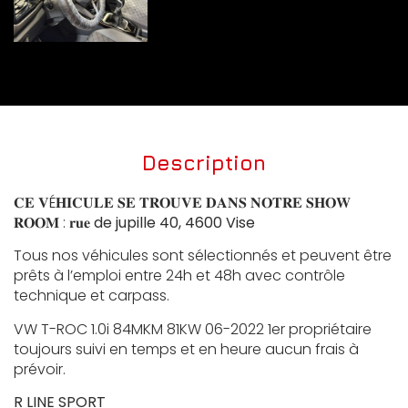
Description
𝐂𝐄 𝐕É𝐇𝐈𝐂𝐔𝐋𝐄 𝐒𝐄 𝐓𝐑𝐎𝐔𝐕𝐄 𝐃𝐀𝐍𝐒 𝐍𝐎𝐓𝐑𝐄 𝐒𝐇𝐎𝐖
𝐑𝐎𝐎𝐌 : 𝐫𝐮𝐞
de jupille 40, 4600 Vise
Tous nos véhicules sont sélectionnés et peuvent être
prêts à l’emploi entre 24h et 48h avec contrôle
technique et carpass.
VW T-ROC 1.0i 84MKM 81KW 06-2022 1er propriétaire
toujours suivi en temps et en heure aucun frais à
prévoir.
R LINE SPORT