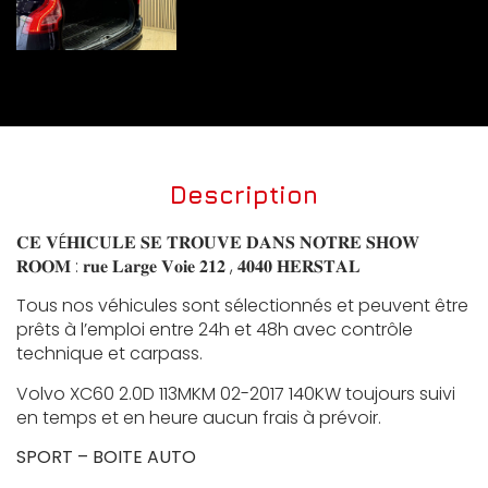
Description
𝐂𝐄 𝐕É𝐇𝐈𝐂𝐔𝐋𝐄 𝐒𝐄 𝐓𝐑𝐎𝐔𝐕𝐄 𝐃𝐀𝐍𝐒 𝐍𝐎𝐓𝐑𝐄 𝐒𝐇𝐎𝐖
𝐑𝐎𝐎𝐌 : 𝐫𝐮𝐞 𝐋𝐚𝐫𝐠𝐞 𝐕𝐨𝐢𝐞 𝟐𝟏𝟐 , 𝟒𝟎𝟒𝟎 𝐇𝐄𝐑𝐒𝐓𝐀𝐋
Tous nos véhicules sont sélectionnés et peuvent être
prêts à l’emploi entre 24h et 48h avec contrôle
technique et carpass.
Volvo XC60 2.0D 113MKM 02-2017 140KW toujours suivi
en temps et en heure aucun frais à prévoir.
SPORT – BOITE AUTO