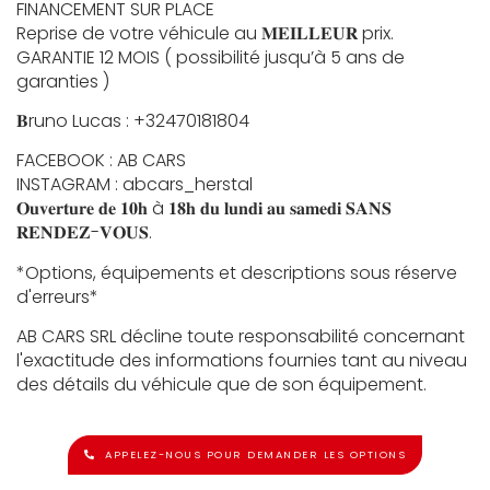
FINANCEMENT SUR PLACE
Reprise de votre véhicule au 𝐌𝐄𝐈𝐋𝐋𝐄𝐔𝐑 prix.
GARANTIE 12 MOIS ( possibilité jusqu’à 5 ans de
garanties )
𝐁runo Lucas : +32470181804
FACEBOOK : AB CARS
INSTAGRAM : abcars_herstal
𝐎𝐮𝐯𝐞𝐫𝐭𝐮𝐫𝐞 𝐝𝐞 𝟏𝟎𝐡 à 𝟏𝟖𝐡 𝐝𝐮 𝐥𝐮𝐧𝐝𝐢 𝐚𝐮 𝐬𝐚𝐦𝐞𝐝𝐢 𝐒𝐀𝐍𝐒
𝐑𝐄𝐍𝐃𝐄𝐙-𝐕𝐎𝐔𝐒.
*Options, équipements et descriptions sous réserve
d'erreurs*
AB CARS SRL décline toute responsabilité concernant
l'exactitude des informations fournies tant au niveau
des détails du véhicule que de son équipement.
APPELEZ-NOUS POUR DEMANDER LES OPTIONS