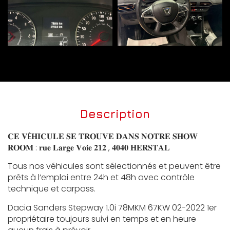
Description
𝐂𝐄 𝐕É𝐇𝐈𝐂𝐔𝐋𝐄 𝐒𝐄 𝐓𝐑𝐎𝐔𝐕𝐄 𝐃𝐀𝐍𝐒 𝐍𝐎𝐓𝐑𝐄 𝐒𝐇𝐎𝐖
𝐑𝐎𝐎𝐌 : 𝐫𝐮𝐞 𝐋𝐚𝐫𝐠𝐞 𝐕𝐨𝐢𝐞 𝟐𝟏𝟐 , 𝟒𝟎𝟒𝟎 𝐇𝐄𝐑𝐒𝐓𝐀𝐋
Tous nos véhicules sont sélectionnés et peuvent être
prêts à l’emploi entre 24h et 48h avec contrôle
technique et carpass.
Dacia Sanders Stepway 1.0i 78MKM 67KW 02-2022 1er
propriétaire toujours suivi en temps et en heure