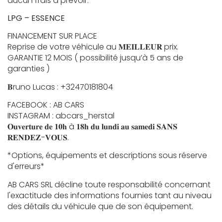
aucun frais à prévoir.
LPG – ESSENCE
FINANCEMENT SUR PLACE
Reprise de votre véhicule au 𝐌𝐄𝐈𝐋𝐋𝐄𝐔𝐑 prix.
GARANTIE 12 MOIS ( possibilité jusqu’à 5 ans de
garanties )
𝐁runo Lucas : +32470181804
FACEBOOK : AB CARS
INSTAGRAM : abcars_herstal
𝐎𝐮𝐯𝐞𝐫𝐭𝐮𝐫𝐞 𝐝𝐞 𝟏𝟎𝐡 à 𝟏𝟖𝐡 𝐝𝐮 𝐥𝐮𝐧𝐝𝐢 𝐚𝐮 𝐬𝐚𝐦𝐞𝐝𝐢 𝐒𝐀𝐍𝐒
𝐑𝐄𝐍𝐃𝐄𝐙-𝐕𝐎𝐔𝐒.
*Options, équipements et descriptions sous réserve
d'erreurs*
AB CARS SRL décline toute responsabilité concernant
l'exactitude des informations fournies tant au niveau
des détails du véhicule que de son équipement.