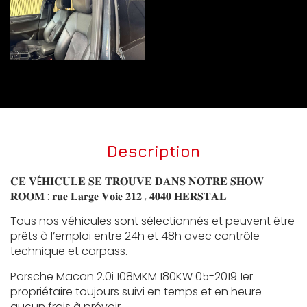
Description
𝐂𝐄 𝐕É𝐇𝐈𝐂𝐔𝐋𝐄 𝐒𝐄 𝐓𝐑𝐎𝐔𝐕𝐄 𝐃𝐀𝐍𝐒 𝐍𝐎𝐓𝐑𝐄 𝐒𝐇𝐎𝐖
𝐑𝐎𝐎𝐌 : 𝐫𝐮𝐞 𝐋𝐚𝐫𝐠𝐞 𝐕𝐨𝐢𝐞 𝟐𝟏𝟐 , 𝟒𝟎𝟒𝟎 𝐇𝐄𝐑𝐒𝐓𝐀𝐋
Tous nos véhicules sont sélectionnés et peuvent être
prêts à l’emploi entre 24h et 48h avec contrôle
technique et carpass.
Porsche Macan 2.0i 108MKM 180KW 05-2019 1er
propriétaire toujours suivi en temps et en heure
aucun frais à prévoir.