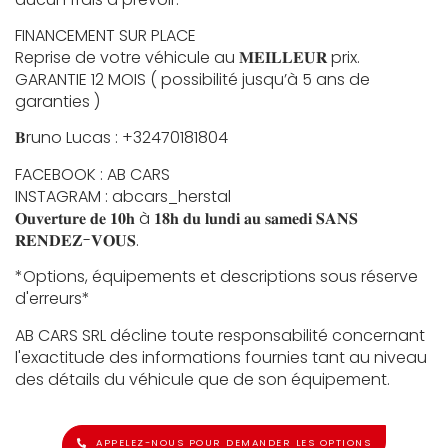
FINANCEMENT SUR PLACE
Reprise de votre véhicule au 𝐌𝐄𝐈𝐋𝐋𝐄𝐔𝐑 prix.
GARANTIE 12 MOIS ( possibilité jusqu’à 5 ans de
garanties )
𝐁runo Lucas : +32470181804
FACEBOOK : AB CARS
INSTAGRAM : abcars_herstal
𝐎𝐮𝐯𝐞𝐫𝐭𝐮𝐫𝐞 𝐝𝐞 𝟏𝟎𝐡 à 𝟏𝟖𝐡 𝐝𝐮 𝐥𝐮𝐧𝐝𝐢 𝐚𝐮 𝐬𝐚𝐦𝐞𝐝𝐢 𝐒𝐀𝐍𝐒
𝐑𝐄𝐍𝐃𝐄𝐙-𝐕𝐎𝐔𝐒.
*Options, équipements et descriptions sous réserve
d'erreurs*
AB CARS SRL décline toute responsabilité concernant
l'exactitude des informations fournies tant au niveau
des détails du véhicule que de son équipement.
APPELEZ-NOUS POUR DEMANDER LES OPTIONS